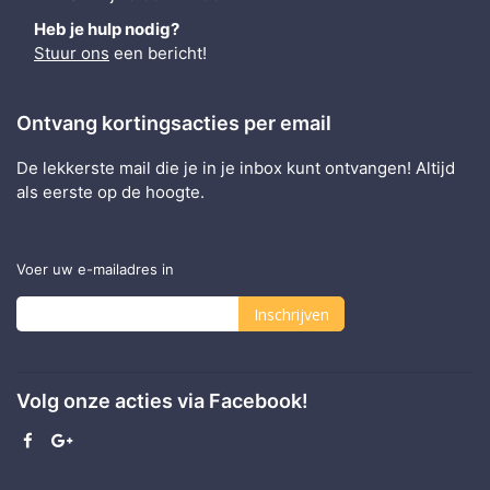
Heb je hulp nodig?
Stuur ons
een bericht!
Ontvang kortingsacties per email
De lekkerste mail die je in je inbox kunt ontvangen! Altijd
als eerste op de hoogte.
Voer uw e-mailadres in
Inschrijven
Abonneer
u
Volg onze acties via Facebook!
op
onze
nieuwsbrief