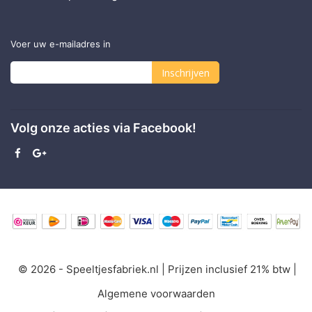
Voer uw e-mailadres in
Inschrijven
Abonneer
u
Volg onze acties via Facebook!
op
onze
nieuwsbrief
© 2026 - Speeltjesfabriek.nl | Prijzen inclusief 21% btw |
Algemene voorwaarden