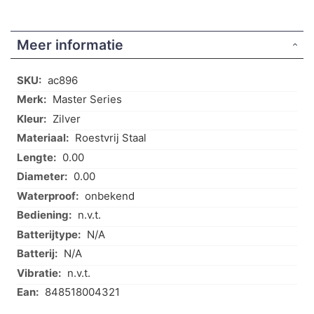
Meer informatie
Meer
ac896
informatie
Master Series
Zilver
Roestvrij Staal
0.00
0.00
onbekend
n.v.t.
N/A
N/A
n.v.t.
848518004321