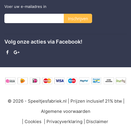
Voer uw e-mailadres in
Inschrijven
Abonneer
u
Volg onze acties via Facebook!
op
onze
nieuwsbrief
© 2026 - Speeltjesfabriek.nl | Prijzen inclusief 21% btw |
Algemene voorwaarden
|
Cookies
|
Privacyverklaring
|
Disclaimer